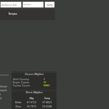
İletişim
Ziyaret Bilgileri
Aktif Ziyaretçi
1
Bugün Toplam
12
Toplam Ziyaret
65661
noktam
smanlı
Döviz Bilgileri
a
r.
Alış
Satış
Dolar
47.4723
47.6625
Euro
54.7972
55.0168