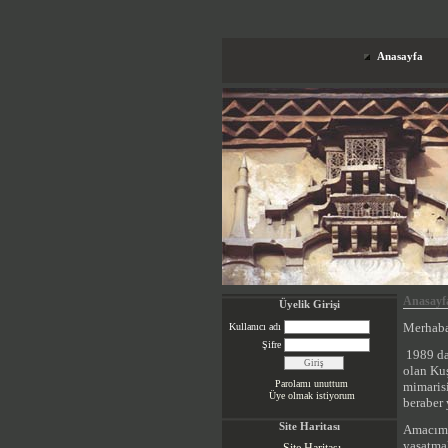
Anasayfa
Anasayf
Üyelik Girişi
Merhaba
Kullanıcı adı
Şifre
1989 dan
olan Kuş
Parolamı unuttum
mimarisi
Üye olmak istiyorum
beraber
Site Haritası
Amacım, 
yaşatma