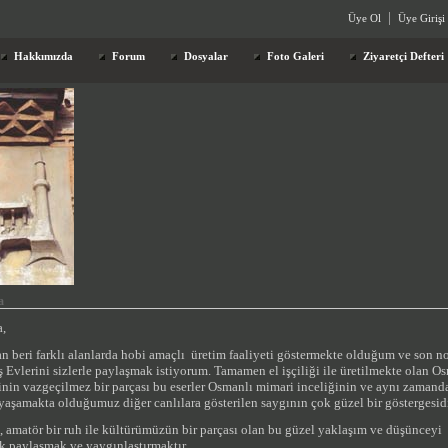
Üye Ol
Üye Girişi
Hakkımızda
Forum
Dosyalar
Foto Galeri
Ziyaretçi Defteri
a
,
 beri farklı alanlarda hobi amaçlı üretim faaliyeti göstermekte olduğum ve son 
 Evlerini sizlerle paylaşmak istiyorum. Tamamen el işçiliği ile üretilmekte olan O
nin vazgeçilmez bir parçası bu eserler Osmanlı mimari inceliğinin ve
aynı zamand
 yaşamakta olduğumuz diğer canlılara gösterilen saygının
çok güzel bir göstergesidi
amatör bir ruh ile kültürümüzün bir parçası olan bu güzel yaklaşım ve düşünceyi
k,paylaşmak ve yaygınlaştırmaktır.